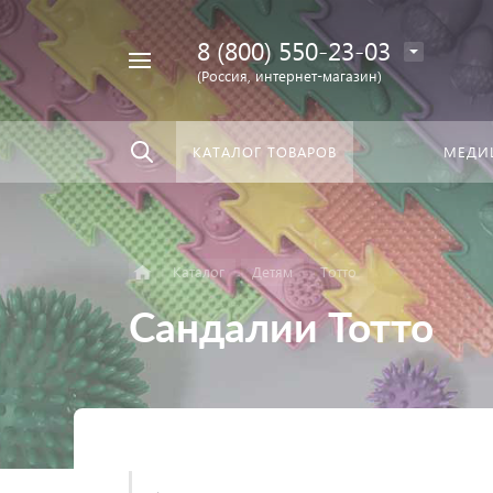
8 (800) 550-23-03
Найти
скать:
везде
(Россия, интернет-магазин)
КАТАЛОГ ТОВАРОВ
МЕДИ
Каталог
Детям
Тотто
Сандалии Тотто