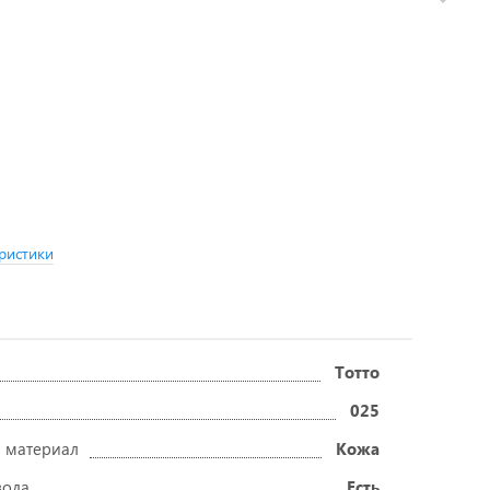
ристики
Тотто
025
 материал
Кожа
вода
Есть