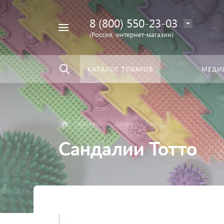
8 (800) 550-23-03
Найти
скать:
везде
(Россия, интернет-магазин)
КАТАЛОГ ТОВАРОВ
МЕДИ
Каталог
Детям
Тотто
Сандалии Тотто