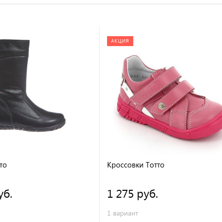
АКЦИЯ
то
Кроссовки Тотто
уб.
1 275 руб.
1 вариант