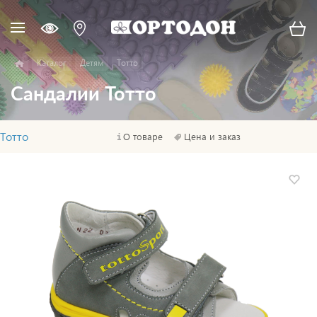
Каталог
Детям
Тотто
Сандалии Тотто
Тотто
О товаре
Цена и заказ