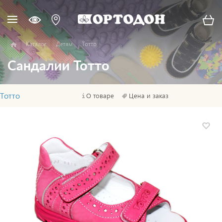
Каталог
Детям
Тотто
Сандалии Тотто
Тотто
О товаре
Цена и заказ