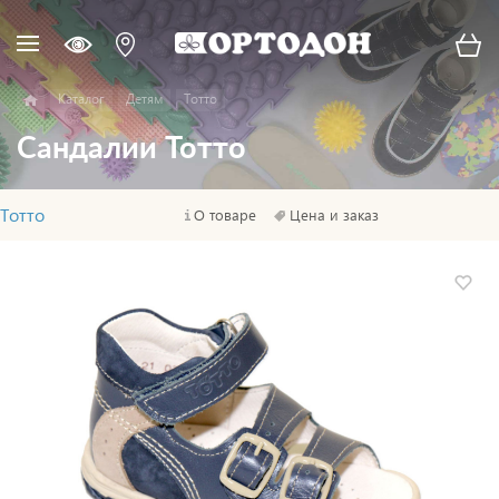
Каталог
Детям
Тотто
Сандалии Тотто
Тотто
О товаре
Цена и заказ