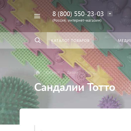
8 (800) 550-23-03
Найти
скать:
везде
(Россия, интернет-магазин)
КАТАЛОГ ТОВАРОВ
МЕДИ
Каталог
Детям
Тотто
Сандалии Тотто