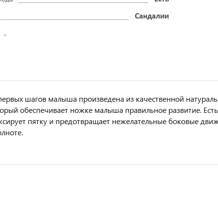
Сандалии
первых шагов малыша произведена из качественной натурал
торый обеспечивает ножке малыша правильное развитие. Ест
сирует пятку и предотвращает нежелательные боковые движ
олноте.