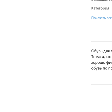
Категория
Показать все
Обувь для 
Томаса, ко
хорошо фик
обувь по п
АКЦИЯ
АКЦИЯ
АКЦИЯ