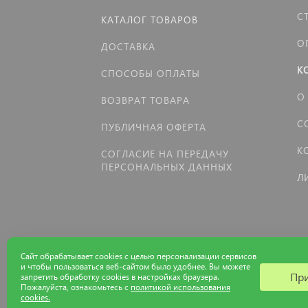
С
КАТАЛОГ ТОВАРОВ
О
ДОСТАВКА
К
СПОСОБЫ ОПЛАТЫ
О
ВОЗВРАТ ТОВАРА
С
ПУБЛИЧНАЯ ОФЕРТА
К
СОГЛАСИЕ НА ПЕРЕДАЧУ
ПЕРСОНАЛЬНЫХ ДАННЫХ
Л
Сайт обрабатывает cookies с целью персонализации сервисов
и чтобы пользоваться веб-сайтом было удобнее. Вы можете
Пр
запретить обработку сookies в настройках браузера.
Пожалуйста, ознакомьтесь с
политикой использования
cookies.