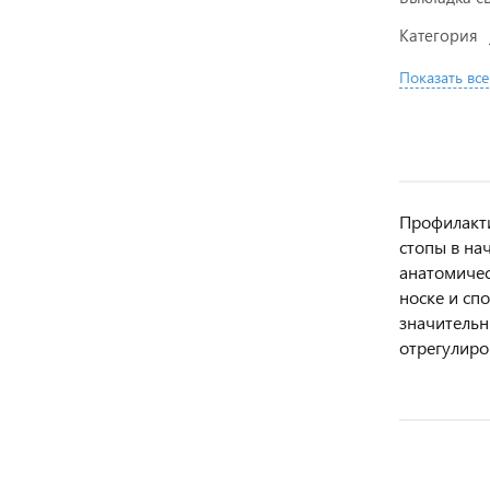
Категория
Показать все
Профилакти
стопы в на
анатомичес
носке и сп
значительн
отрегулиро