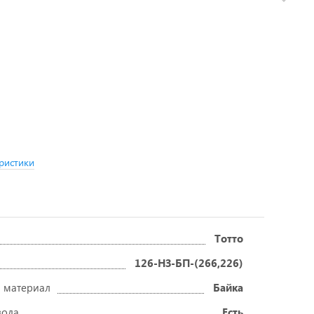
ристики
Тотто
126-НЗ-БП-(266,226)
 материал
Байка
вода
Есть