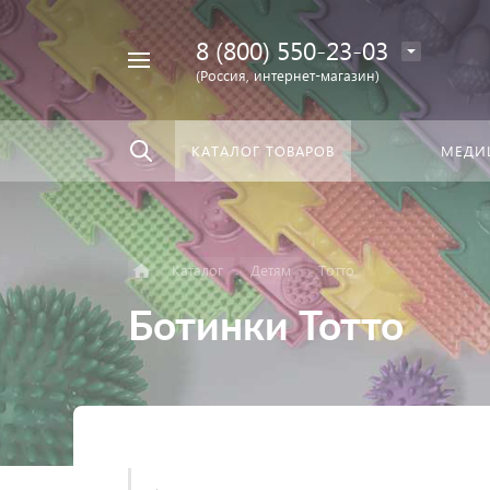
8 (800) 550-23-03
Найти
скать:
везде
(Россия, интернет-магазин)
КАТАЛОГ ТОВАРОВ
МЕДИ
Каталог
Детям
Тотто
Ботинки Тотто