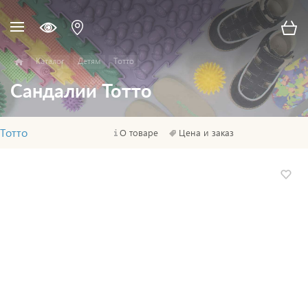
Каталог
Детям
Тотто
Сандалии Тотто
Тотто
О товаре
Цена и заказ